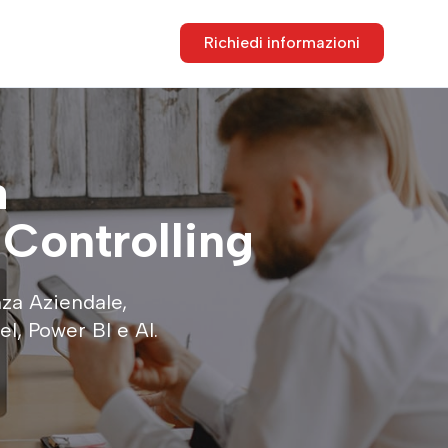
Richiedi informazioni
a
Controlling
nza Aziendale,
l, Power BI e AI.