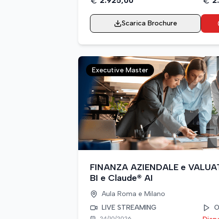
2.925,00
2
Scarica Brochure
Executive Master
FINANZA AZIENDALE e VALUAT
BI e Claude® AI
Aula
Roma e Milano
LIVE STREAMING
O
24/10/2026