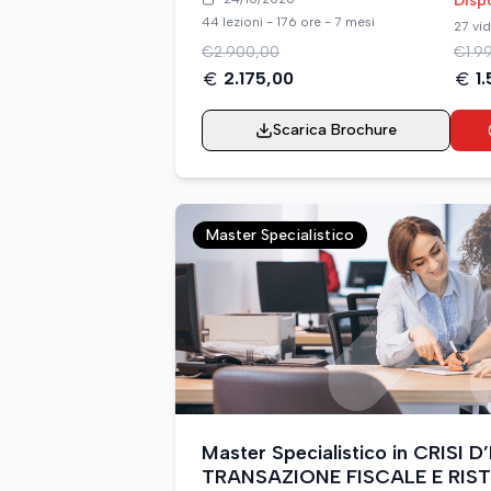
Disp
44 lezioni - 176 ore - 7 mesi
27 vid
€
2.900,00
€
1.9
2.175,00
1
Scarica Brochure
Master Specialistico
Master Specialistico in CRISI 
TRANSAZIONE FISCALE E RIS