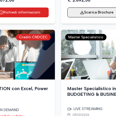
.072,00
2.692,50
Richiedi informazioni
Scarica Brochure
Crediti CNDCEC
Master Specialistico
ION con Excel, Power
Master Specialistico
BUDGETING & BUSINES
Power BI e Claude® AI
LIVE STREAMING
N DEMAND
05/12/2026