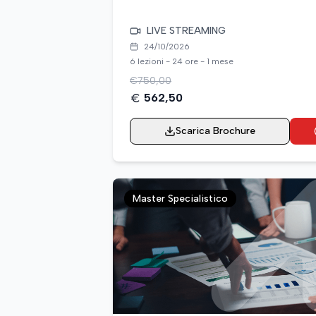
DEBITO con Excel e Claude® AI
LIVE STREAMING
24/10/2026
6 lezioni - 24 ore - 1 mese
€
750,00
562,50
Scarica Brochure
Master Specialistico