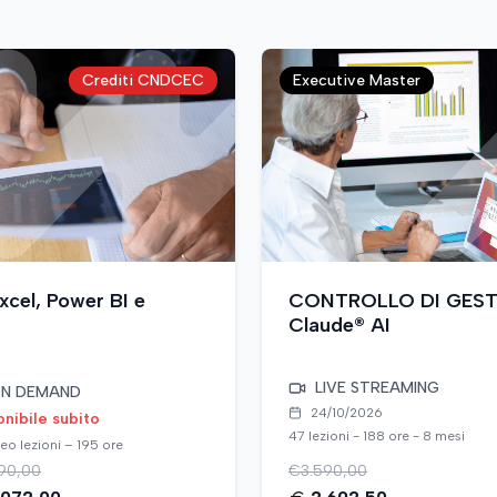
Crediti CNDCEC
Executive Master
el, Power BI e
CONTROLLO DI GESTIO
Claude® AI
LIVE STREAMING
N DEMAND
24/10/2026
onibile subito
47 lezioni - 188 ore - 8 mesi
eo lezioni – 195 ore
90,00
€
3.590,00