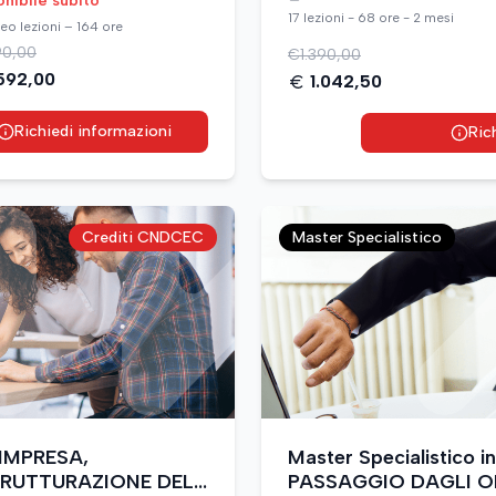
onibile subito
17 lezioni - 68 ore - 2 mesi
eo lezioni – 164 ore
90,00
€
1.390,00
.592,00
1.042,50
Richiedi informazioni
Ric
Crediti CNDCEC
Master Specialistico
D’IMPRESA,
Master Specialistico 
TRUTTURAZIONE DEL
PASSAGGIO DAGLI OI